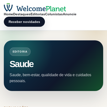
Home
Destaques
Editorias
Colunistas
Anuncie
Receber novidades
EDITORIA
Saude
Saude, bem-estar, qualidade de vida e cuidados
pessoais.