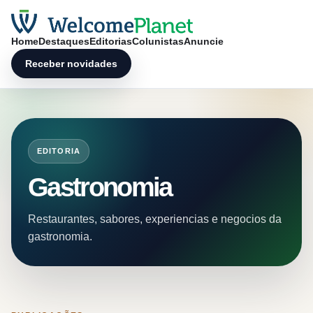
Home
Destaques
Editorias
Colunistas
Anuncie
Receber novidades
EDITORIA
Gastronomia
Restaurantes, sabores, experiencias e negocios da
gastronomia.