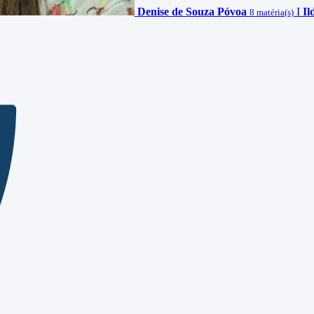
Denise de Souza Póvoa
I
Il
8 matéria(s)