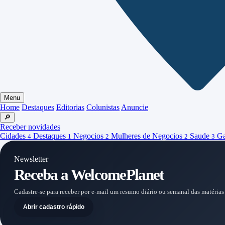
Menu
Home
Destaques
Editorias
Colunistas
Anuncie
🔎
Receber novidades
Cidades
Destaques
Negocios
Mulheres de Negocios
Saude
Ga
4
1
2
2
3
Newsletter
Receba a WelcomePlanet
Cadastre-se para receber por e-mail um resumo diário ou semanal das matérias
Abrir cadastro rápido